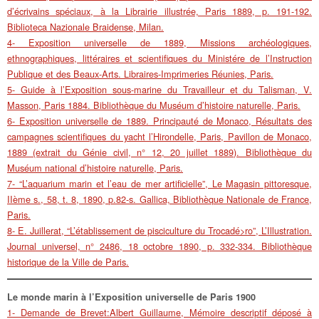
d’écrivains spéciaux, à la Librairie illustrée, Paris 1889, p. 191-192.
Biblioteca Nazionale Braidense, Milan.
4- Exposition universelle de 1889, Missions archéologiques,
ethnographiques, littéraires et scientifiques du Ministére de l’Instruction
Publique et des Beaux-Arts. Libraires-Imprimeries Réunies, Paris.
5- Guide à l’Exposition sous-marine du Travailleur et du Talisman, V.
Masson, Paris 1884. Bibliothèque du Muséum d’histoire naturelle, Paris.
6- Exposition universelle de 1889. Principauté de Monaco, Résultats des
campagnes scientifiques du yacht l’Hirondelle, Paris, Pavillon de Monaco,
1889 (extrait du Génie civil, n° 12, 20 juillet 1889). Bibliothèque du
Muséum national d’histoire naturelle, Paris.
7- “L’aquarium marin et l’eau de mer artificielle”, Le Magasin pittoresque,
IIème s., 58, t. 8, 1890, p.82-s. Gallica, Bibliothèque Nationale de France,
Paris.
8- E. Juillerat, “L’établissement de pisciculture du Trocadé>ro”, L’Illustration.
Journal universel, n° 2486, 18 octobre 1890, p. 332-334. Bibliothèque
historique de la Ville de Paris.
Le monde marin à l’Exposition universelle de Paris 1900
1- Demande de Brevet:Albert Guillaume, Mémoire descriptif déposé à