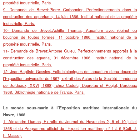
propriété industrielle, Paris.
9- Demande de Brevet:Pierre Carbonnier, Perfectionnements dans la
construction des aquariums, 14 juin 1866. Institut national de la propriété
industrielle, Paris.
10- Demande de Brevet:Achille Thomas, Aquarium avec robinet ou
bouchon de toutes formes, 11 octobre 1866. Institut national de la
propriété industrielle, Paris.
11- Demande de Brevet:Antoine Guieu, Perfectionnements apportés à la
construction des aquaria, 31 décembre 1866. Institut national de la
propriété industrielle, Paris.
12- Jean-Baptiste Gassies, Faits biologiques de l’aquarium d’eau douce de
l’Exposition universelle de 1867, extrait des Actes de la Société Linnéenne
de Bordeaux, XXVI, 1868), chez Coderc, Degretau et Poujol, Bordeaux
1868. Bibliothèqie nationale de France, Paris.
Le monde sous-marin à l’Exposition maritime internationale du
Havre, 1868
1- Alexandre Dumas, Extraits du Journal du Havre des 2, 8 et 10 juillet
1868 et du Programme officiel de l’Exposition maritime, n° 1 à 6 (Coll. J.
F. Masse).