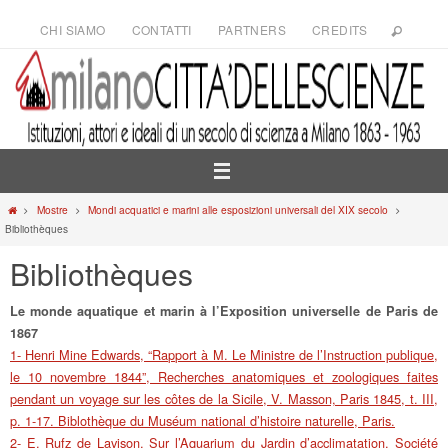
Salta
CHI SIAMO
CONTATTI
PARTNERS
CREDITS
al
contenuto
Home
Mostre
Mondi acquatici e marini alle esposizioni universali del XIX secolo
Bibliothèques
Bibliothèques
Le monde aquatique et marin à l’Exposition universelle de Paris de
1867
1- Henri Mine Edwards, “Rapport à M. Le Ministre de l’Instruction publique,
le 10 novembre 1844”, Recherches anatomiques et zoologiques faites
pendant un voyage sur les côtes de la Sicile, V. Masson, Paris 1845, t. III,
p. 1-17. Biblothèque du Muséum national d’histoire naturelle, Paris.
2- E. Rufz de Lavison, Sur l’Aquarium du Jardin d’acclimatation, Société