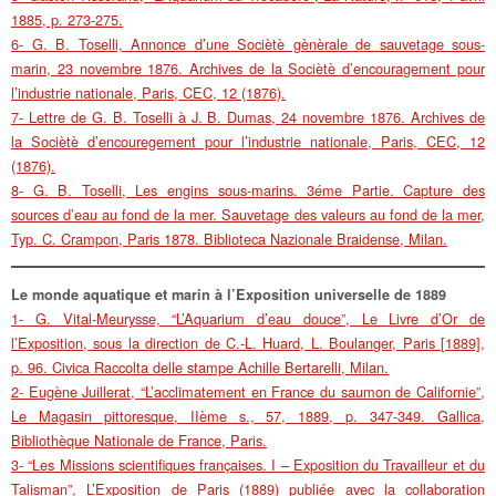
1885, p. 273-275.
6- G. B. Toselli, Annonce d’une Sociètè gènèrale de sauvetage sous-
marin, 23 novembre 1876. Archives de la Sociètè d’encouragement pour
l’industrie nationale, Paris, CEC, 12 (1876).
7- Lettre de G. B. Toselli à J. B. Dumas, 24 novembre 1876. Archives de
la Sociètè d’encouregement pour l’industrie nationale, Paris, CEC, 12
(1876).
8- G. B. Toselli, Les engins sous-marins. 3éme Partie. Capture des
sources d’eau au fond de la mer. Sauvetage des valeurs au fond de la mer,
Typ. C. Crampon, Paris 1878. Biblioteca Nazionale Braidense, Milan.
Le monde aquatique et marin à l’Exposition universelle de 1889
1- G. Vital-Meurysse, “L’Aquarium d’eau douce”, Le Livre d’Or de
l’Exposition, sous la direction de C.-L. Huard, L. Boulanger, Paris [1889],
p. 96. Civica Raccolta delle stampe Achille Bertarelli, Milan.
2- Eugène Juillerat, “L’acclimatement en France du saumon de Californie”,
Le Magasin pittoresque, IIème s., 57, 1889, p. 347-349. Gallica,
Bibliothèque Nationale de France, Paris.
3- “Les Missions scientifiques françaises. I – Exposition du Travailleur et du
Talisman”, L’Exposition de Paris (1889) publiée avec la collaboration