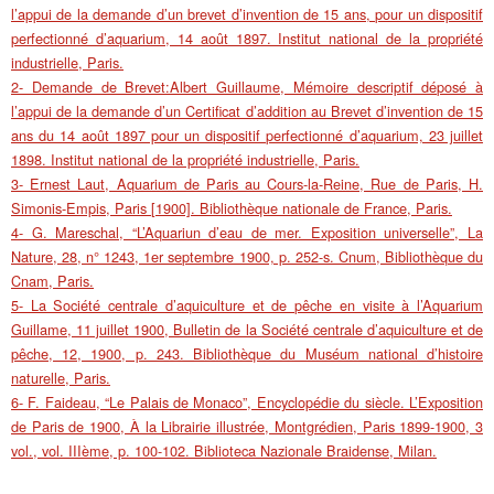
l’appui de la demande d’un brevet d’invention de 15 ans, pour un dispositif
perfectionné d’aquarium, 14 août 1897. Institut national de la propriété
industrielle, Paris.
2- Demande de Brevet:Albert Guillaume, Mémoire descriptif déposé à
l’appui de la demande d’un Certificat d’addition au Brevet d’invention de 15
ans du 14 août 1897 pour un dispositif perfectionné d’aquarium, 23 juillet
1898. Institut national de la propriété industrielle, Paris.
3- Ernest Laut, Aquarium de Paris au Cours-la-Reine, Rue de Paris, H.
Simonis-Empis, Paris [1900]. Bibliothèque nationale de France, Paris.
4- G. Mareschal, “L’Aquariun d’eau de mer. Exposition universelle”, La
Nature, 28, n° 1243, 1er septembre 1900, p. 252-s. Cnum, Bibliothèque du
Cnam, Paris.
5- La Société centrale d’aquiculture et de pêche en visite à l’Aquarium
Guillame, 11 juillet 1900, Bulletin de la Société centrale d’aquiculture et de
pêche, 12, 1900, p. 243. Bibliothèque du Muséum national d’histoire
naturelle, Paris.
6- F. Faideau, “Le Palais de Monaco”, Encyclopédie du siècle. L’Exposition
de Paris de 1900, À la Librairie illustrée, Montgrédien, Paris 1899-1900, 3
vol., vol. IIIème, p. 100-102. Biblioteca Nazionale Braidense, Milan.