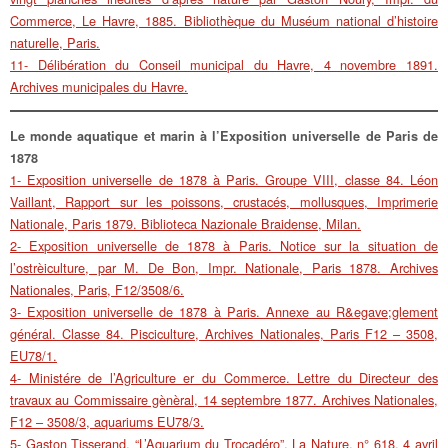
Commerce, Le Havre, 1885. Bibliothèque du Muséum national d’histoire
naturelle, Paris.
11- Délibération du Conseil municipal du Havre, 4 novembre 1891.
Archives municipales du Havre.
Le monde aquatique et marin à l’Exposition universelle de Paris de
1878
1- Exposition universelle de 1878 à Paris. Groupe VIII, classe 84. Léon
Vaillant, Rapport sur les poissons, crustacés, mollusques, Imprimerie
Nationale, Paris 1879. Biblioteca Nazionale Braidense, Milan.
2- Exposition universelle de 1878 à Paris. Notice sur la situation de
l’ostrèiculture, par M. De Bon, Impr. Nationale, Paris 1878. Archives
Nationales, Paris, F12/3508/6.
3- Exposition universelle de 1878 à Paris. Annexe au R&egave;glement
général. Classe 84. Pisciculture, Archives Nationales, Paris F12 – 3508,
EU78/1.
4- Ministére de l’Agriculture er du Commerce. Lettre du Directeur des
travaux au Commissaire gènèral, 14 septembre 1877. Archives Nationales,
F12 – 3508/3, aquariums EU78/3.
5- Gaston Tisserand, “L’Aquarium du Trocadéro”, La Nature, n° 618, 4 avril