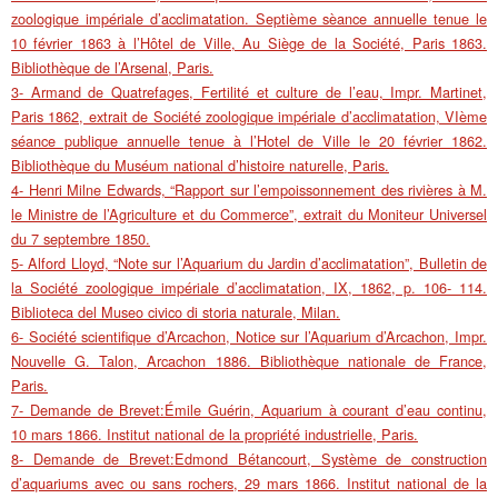
zoologique impériale d’acclimatation. Septième sèance annuelle tenue le
10 février 1863 à l’Hôtel de Ville, Au Siège de la Société, Paris 1863.
Bibliothèque de l’Arsenal, Paris.
3- Armand de Quatrefages, Fertilité et culture de l’eau, Impr. Martinet,
Paris 1862, extrait de Société zoologique impériale d’acclimatation, VIème
séance publique annuelle tenue à l’Hotel de Ville le 20 février 1862.
Bibliothèque du Muséum national d’histoire naturelle, Paris.
4- Henri Milne Edwards, “Rapport sur l’empoissonnement des rivières à M.
le Ministre de l’Agriculture et du Commerce”, extrait du Moniteur Universel
du 7 septembre 1850.
5- Alford Lloyd, “Note sur l’Aquarium du Jardin d’acclimatation”, Bulletin de
la Société zoologique impériale d’acclimatation, IX, 1862, p. 106- 114.
Biblioteca del Museo civico di storia naturale, Milan.
6- Société scientifique d’Arcachon, Notice sur l’Aquarium d’Arcachon, Impr.
Nouvelle G. Talon, Arcachon 1886. Bibliothèque nationale de France,
Paris.
7- Demande de Brevet:Émile Guérin, Aquarium à courant d’eau continu,
10 mars 1866. Institut national de la propriété industrielle, Paris.
8- Demande de Brevet:Edmond Bétancourt, Système de construction
d’aquariums avec ou sans rochers, 29 mars 1866. Institut national de la