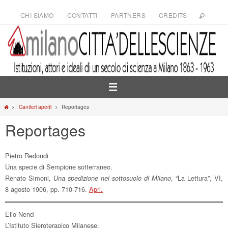
Salta
CHI SIAMO
CONTATTI
PARTNERS
CREDITS
al
contenuto
Home
Cantieri aperti
Reportages
Reportages
Pietro Redondi
Una specie di Sempione sotterraneo.
Renato Simoni,
, “La Lettura”, VI,
Una spedizione nel sottosuolo di Milano
8 agosto 1906, pp. 710-716.
Apri.
Elio Nenci
L’Istituto Sieroterapico Milanese.