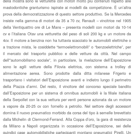
della mostra sono le vetturette con motori molto più contenuti rispetto alle
mastodontiche granturismo ispirate ai modelli da competizione. È un’altra
prova della democratizzazione di questo settore produttivo. Se la Mercedes
insiste nella gamma di motori da 35 a 70 cv, Renault – vincitrice nel 1905
della Ventiquattro ore di Le Mans – presenta modelli con motori da 10-14
cv e l’italiana Otav una vetturetta del peso di soli 200 kg e un motore da
4cv. Il motore a benzina non ha tuttavia scacciato le automobili elettriche o
a trazione mista, le cosiddette “termoelettromobili” o “benzoelettriche”, per
il mercato del trasporto pubblico e delle vetture da città. Nel campo
dell'”automobilismo sociale”, in particolare, la rivelazione dell’Esposizione
sono le agili vetture della Filovia elettrica, con sistema a trolley di
alimentazione aerea. Sono prodotte dalla ditta milanese Frigerio e
trasportano i visitatori dell’Esposizione avanti e indietro lungo il perimetro
della Piazza d’armi. Del resto, il vincitore del concorso speciale bandito
dall’Esposizione per un sistema di omnibus automobili è la filiale italiana
della Serpollet con la sua vettura per venti persone azionata da un motore
a vapore da 20-25 cv con fornello a petrolio. Nel settore degli accessori
domina il nuovo pneumatico morbido da corsa del tipo à semelle brevettato
dalla Michelin di Clermond-Ferrand. Alla Coppa d’oro, la gara di resistenza
da Milano a Napoli organizzata in occasione dell’Esposizione, sei delle
quindici case automobilistiche partecipanti montano pneumatici Pirelli. Un