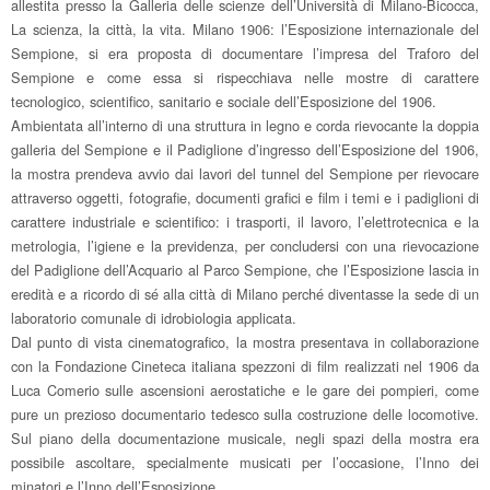
allestita presso la Galleria delle scienze dell’Università di Milano-Bicocca,
La scienza, la città, la vita. Milano 1906: l’Esposizione internazionale del
Sempione, si era proposta di documentare l’impresa del Traforo del
Sempione e come essa si rispecchiava nelle mostre di carattere
tecnologico, scientifico, sanitario e sociale dell’Esposizione del 1906.
Ambientata all’interno di una struttura in legno e corda rievocante la doppia
galleria del Sempione e il Padiglione d’ingresso dell’Esposizione del 1906,
la mostra prendeva avvio dai lavori del tunnel del Sempione per rievocare
attraverso oggetti, fotografie, documenti grafici e film i temi e i padiglioni di
carattere industriale e scientifico: i trasporti, il lavoro, l’elettrotecnica e la
metrologia, l’igiene e la previdenza, per concludersi con una rievocazione
del Padiglione dell’Acquario al Parco Sempione, che l’Esposizione lascia in
eredità e a ricordo di sé alla città di Milano perché diventasse la sede di un
laboratorio comunale di idrobiologia applicata.
Dal punto di vista cinematografico, la mostra presentava in collaborazione
con la Fondazione Cineteca italiana spezzoni di film realizzati nel 1906 da
Luca Comerio sulle ascensioni aerostatiche e le gare dei pompieri, come
pure un prezioso documentario tedesco sulla costruzione delle locomotive.
Sul piano della documentazione musicale, negli spazi della mostra era
possibile ascoltare, specialmente musicati per l’occasione, l’Inno dei
minatori e l’Inno dell’Esposizione.