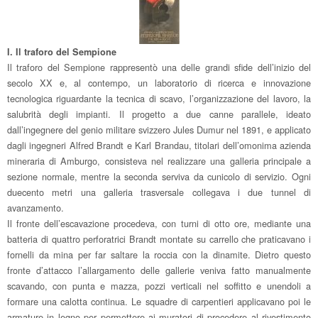
I. Il traforo del Sempione
Il traforo del Sempione rappresentò una delle grandi sfide dell’inizio del
secolo XX e, al contempo, un laboratorio di ricerca e innovazione
tecnologica riguardante la tecnica di scavo, l’organizzazione del lavoro, la
salubrità degli impianti. Il progetto a due canne parallele, ideato
dall’ingegnere del genio militare svizzero Jules Dumur nel 1891, e applicato
dagli ingegneri Alfred Brandt e Karl Brandau, titolari dell’omonima azienda
mineraria di Amburgo, consisteva nel realizzare una galleria principale a
sezione normale, mentre la seconda serviva da cunicolo di servizio. Ogni
duecento metri una galleria trasversale collegava i due tunnel di
avanzamento.
Il fronte dell’escavazione procedeva, con turni di otto ore, mediante una
batteria di quattro perforatrici Brandt montate su carrello che praticavano i
fornelli da mina per far saltare la roccia con la dinamite. Dietro questo
fronte d’attacco l’allargamento delle gallerie veniva fatto manualmente
scavando, con punta e mazza, pozzi verticali nel soffitto e unendoli a
formare una calotta continua. Le squadre di carpentieri applicavano poi le
armature in legno per permettere ai muratori di procedere al rivestimento