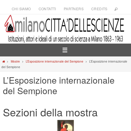
Salta
CHI SIAMO
CONTATTI
PARTNERS
CREDITS
al
contenuto
Home
Mostre
L’Esposizione internazionale del Sempione
L’Esposizione internazionale
del Sempione
L’Esposizione internazionale
del Sempione
Sezioni della mostra