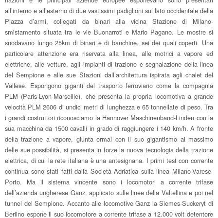
all’interno e all’esterno di due vastissimi padiglioni sul lato occidentale della
Piazza d’armi, collegati da binari alla vicina Stazione di Milano-
smistamento situata tra le vie Buonarroti e Mario Pagano. Le mostre si
snodavano lungo 25km di binari e di banchine, sei dei quali coperti. Una
particolare attenzione era riservata alla linea, alle motrici a vapore ed
elettriche, alle vetture, agli impianti di trazione e segnalazione della linea
del Sempione e alle sue Stazioni dall’architettura ispirata agli chalet del
Vallese. Espongono giganti del trasporto ferroviario come la compagnia
PLM (Paris-Lyon-Marseille), che presenta la propria locomotiva a grande
velocità PLM 2606 di undici metri di lunghezza e 65 tonnellate di peso. Tra
i grandi costruttori riconosciamo la Hannover Maschinenband-Linden con la
sua macchina da 1500 cavalli in grado di raggiungere i 140 km/h. A fronte
della trazione a vapore, giunta ormai con il suo gigantismo al massimo
delle sue possibilità, si presenta in forze la nuova tecnologia della trazione
elettrica, di cui la rete italiana è una antesignana. I primi test con corrente
continua sono stati fatti dalla Società Adriatica sulla linea Milano-Varese-
Porto. Ma il sistema vincente sono i locomotori a corrente trifase
dell’azienda ungherese Ganz, applicato sulle linee della Valtellina e poi nel
tunnel del Sempione. Accanto alle locomotive Ganz la Siemes-Suckeryt di
Berlino espone il suo locomotore a corrente trifase a 12.000 volt detentore