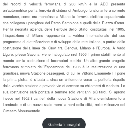
del record di velocità ferroviaria di 200 km/h e la AEG presenta
un’automotrice per la ferrovia di cintura di Amburgo funzionante a corrente
monofase, come era monofase a Milano la ferrovia elettrica sopraelevata
che collegava i padiglioni del Parco Sempione e quelli della Piazza d’armi.
Per la neonata azienda delle Ferrovie dello Stato, costituitasi nel 1905,
l’Esposizione di Milano rappresenta la vetrina internazionale del suo
programma di elettrificazione e di sviluppo della rete italiana, a partire dalla
costruzione della linea dei Giovi tra Genova, Milano e l’Europa. A Vado
Ligure, presso Savona, viene inaiugurato nrel 1906 il primo stabilimento al
mondo per la costruzione di locomotori elettrici. Un altro grande progetto
ferroviario stimolato dall’Esposizione del 1906 è la realizzazione di una
grandiosa nuova Stazione passeggeri, di cui re Vittorio Emanuele III pone
la prima pietra: è situata a circa un chilometro verso la periferia rispetto
dalla vecchia stazione e prevede vie di accesso su chilometri di viadotto. La
sua costruzione sarà portata a termine solo vent’anni più tardi. Si aprono
invece nel 1902 i cantieri della nuova Stazione di Milano-smistamento a
Lambrate e di un nuovo scalo merci a nord della città, nelle vicinanze del
Cimitero Monumentale.
Galleria immagini