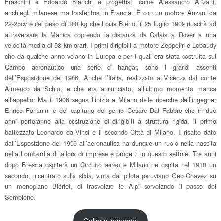
Fraschini e Edoardo Bianchi e progettisti come Alessandro Anzani,
anch’egli milanese ma trasferitosi in Francia. È con un motore Anzani da
22-25cv e del peso di 300 kg che Louis Blériot il 25 luglio 1909 riuscirà ad
attraversare la Manica coprendo la distanza da Calais a Dover a una
velocità media di 58 km orari. I primi dirigibili a motore Zeppelin e Lebaudy
che da qualche anno volano in Europa e per i quali era stata costruita sul
Campo aeronautico una serie di hangar, sono i grandi assenti
dell’Esposizione del 1906. Anche l’Italia, realizzato a Vicenza dal conte
Almerico da Schio, e che era annunciato, all’ultimo momento manca
all’appello. Ma il 1906 segna l’inizio a Milano delle ricerche dell’ingegner
Enrico Forlanini e del capitano del genio Cesare Dal Fabbro che in due
anni porteranno alla costruzione di dirigibili a struttura rigida, il primo
battezzato Leonardo da Vinci e il secondo Città di Milano. Il risalto dato
dall’Esposizione del 1906 all’aeronautica ha dunque un ruolo nella nascita
nella Lombardia di allora di imprese e progetti in questo settore. Tre anni
dopo Brescia ospiterà un Circuito aereo e Milano ne ospita nel 1910 un
secondo, incentrato sulla sfida, vinta dal pilota peruviano Geo Chavez su
un monoplano Blériot, di trasvolare le Alpi sorvolando il passo del
Sempione.
Galleria immagini