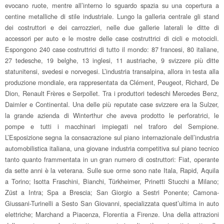
evocano ruote, mentre all’interno lo sguardo spazia su una copertura a
centine metalliche di stile industriale. Lungo la galleria centrale gli stand
dei costruttori e dei carrozzieri, nelle due gallerie laterali le ditte di
accessori per auto e le mostre delle case costruttrici di cicli e motocicli.
Espongono 240 case costruttrici di tutto il mondo: 87 francesi, 80 italiane,
27 tedesche, 19 belghe, 13 inglesi, 11 austriache, 9 svizzere più ditte
statunitensi, svedesi e norvegesi. L’industria transalpina, allora in testa alla
produzione mondiale, era rappresentata da Clément, Peugeot, Richard, De
Dion, Renault Frères e Serpollet. Tra i produttori tedeschi Mercedes Benz,
Daimler e Continental. Una delle più reputate case svizzere era la Sulzer,
la grande azienda di Winterthur che aveva prodotto le perforatrici, le
pompe e tutti i macchinari impiegati nel traforo del Sempione.
L’Esposizione segna la consacrazione sul piano internazionale dell’industria
automobilistica italiana, una giovane industria competitiva sul piano tecnico
tanto quanto frammentata in un gran numero di costruttori: Fiat, operante
da sette anni è la veterana. Sulle sue orme sono nate Itala, Rapid, Aquila
a Torino; Isotta Fraschini, Bianchi, Türkheimer, Prinetti Stucchi a Milano;
Züst a Intra; Spa a Brescia; San Giorgio a Sestri Ponente; Camona-
Giussani-Turinelli a Sesto San Giovanni, specializzata quest’ultima in auto
elettriche; Marchand a Piacenza, Florentia a Firenze. Una della attrazioni