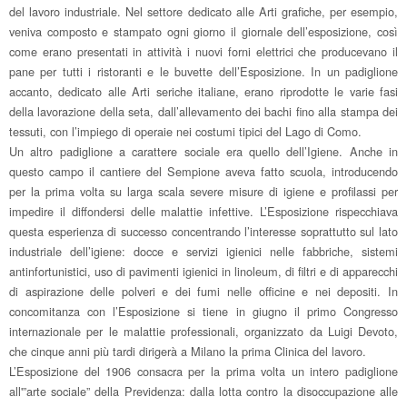
del lavoro industriale. Nel settore dedicato alle Arti grafiche, per esempio,
veniva composto e stampato ogni giorno il giornale dell’esposizione, così
come erano presentati in attività i nuovi forni elettrici che producevano il
pane per tutti i ristoranti e le buvette dell’Esposizione. In un padiglione
accanto, dedicato alle Arti seriche italiane, erano riprodotte le varie fasi
della lavorazione della seta, dall’allevamento dei bachi fino alla stampa dei
tessuti, con l’impiego di operaie nei costumi tipici del Lago di Como.
Un altro padiglione a carattere sociale era quello dell’Igiene. Anche in
questo campo il cantiere del Sempione aveva fatto scuola, introducendo
per la prima volta su larga scala severe misure di igiene e profilassi per
impedire il diffondersi delle malattie infettive. L’Esposizione rispecchiava
questa esperienza di successo concentrando l’interesse soprattutto sul lato
industriale dell’igiene: docce e servizi igienici nelle fabbriche, sistemi
antinfortunistici, uso di pavimenti igienici in linoleum, di filtri e di apparecchi
di aspirazione delle polveri e dei fumi nelle officine e nei depositi. In
concomitanza con l’Esposizione si tiene in giugno il primo Congresso
internazionale per le malattie professionali, organizzato da Luigi Devoto,
che cinque anni più tardi dirigerà a Milano la prima Clinica del lavoro.
L’Esposizione del 1906 consacra per la prima volta un intero padiglione
all'”arte sociale” della Previdenza: dalla lotta contro la disoccupazione alle