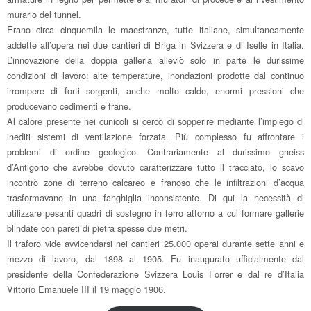
murario del tunnel.
Erano circa cinquemila le maestranze, tutte italiane, simultaneamente
addette all’opera nei due cantieri di Briga in Svizzera e di Iselle in Italia.
L’innovazione della doppia galleria alleviò solo in parte le durissime
condizioni di lavoro: alte temperature, inondazioni prodotte dal continuo
irrompere di forti sorgenti, anche molto calde, enormi pressioni che
producevano cedimenti e frane.
Al calore presente nei cunicoli si cercò di sopperire mediante l’impiego di
inediti sistemi di ventilazione forzata. Più complesso fu affrontare i
problemi di ordine geologico. Contrariamente al durissimo gneiss
d’Antigorio che avrebbe dovuto caratterizzare tutto il tracciato, lo scavo
incontrò zone di terreno calcareo e franoso che le infiltrazioni d’acqua
trasformavano in una fanghiglia inconsistente. Di qui la necessità di
utilizzare pesanti quadri di sostegno in ferro attorno a cui formare gallerie
blindate con pareti di pietra spesse due metri.
Il traforo vide avvicendarsi nei cantieri 25.000 operai durante sette anni e
mezzo di lavoro, dal 1898 al 1905. Fu inaugurato ufficialmente dal
presidente della Confederazione Svizzera Louis Forrer e dal re d’Italia
Vittorio Emanuele III il 19 maggio 1906.