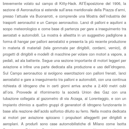
brevemente volato sul campo di Kitty-Hack. All’Esposizione del 1906, la
sezione di Aeronautica si estende sull’area meridionale della Piazza d’armi,
presso l’attuale via Buonarroti, e comprende una Mostra dell’industria dei
trasporti aeronautici e un Campo aeronautico. Lanci di palloni e aquiloni a
scopo meteorologico e come base di partenza per gare a inseguimento tra
aerostati e automobili. La mostra è allestita in un suggestivo padiglione a
forma di hangar per palloni aerostatici e presenta la più recente produzione
in materia di materiali (tele gommate per dirigibili, cordami, vernici), di
progetti di dirigibili e modelli di macchine per volare con motori a vapore, a
pedali, ad ala battente. Segue una sezione importante di motori leggeri per
aviazione e infine una parte dedicata alla produzione e uso dell’idrogeno.
Sul Campo aeronautico si svolgono esercitazioni con palloni frenati, lanci
aerostatici e gare a inseguimento tra palloni e automobili, con una continua
richiesta di idrogeno che in certi giorni arriva anche a 2.400 metri cubi
all’ora. Provvede al rifornimento la società Union des Gaz con una
tubazione collegata al gazometro di via Arzaga, al Lorenteggio, e con un
impianto chimico a quattro gruppi di generatori di idrogeno funzionante in
base alla reazione dell’acido solforico diluito su ferro. Nella mostra dedicata
ai motori per aviazione spiccano i propulsori alleggeriti per dirigibili e
aeroplani. A produrli sono case automobilistiche di Milano come Isotta