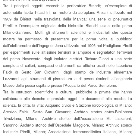
Tra i principali oggetti esposti: la perforatrice Brandt; un’esemplare di
automobile Isotta Fraschini; un motore da aeroplano Anzani utilizzato nel
1909 da Blériot nella trasvolata della Manica; una serie di pneumatici
Pirelli e l’esemplare originale della bicicletta Bianchi usata nella prima
Milano-Sanremo. Molti gli strumenti scientifici e industriali che questa
mostra ha permesso di presentare per la prima volta al pubblico:
dall’elettrometro dell’ingegner Jona utilizzato nel 1906 nel Padiglione Pirelli
per esperimenti sulle altissime tensioni a lampade e segnalatori ferroviari
del primo Novecento; dagli isolatori elettrici Richard-Ginori a una serie
completa di calibri, compassi e strumenti da officina usati nelle fabbriche
Falck di Sesto San Giovanni; dagli stampi dell’industria alimentare
Lazzaroni agli strumenti di piscicoltura e di pesca risalenti all’originario
Museo della pesca ospitato presso l’Acquario del Parco Sempione.
Tra le istituzioni scientifiche e culturali pubbliche e private che hanno
collaborato alle ricerche e prestato oggetti e documenti alla mostra La
scienza, la città, la vita: Acquario civico e Stazione idrobiologica di Milano;
Archivio Falck, Sesto San Giovanni; Archivio storico civico-Biblioteca
Trivulziana, Milano; Archivio storico dell’Associazione M. Lazzaroni,
Saronno; Archivio storico dell’Ospedale Maggiore, Milano; Archivio storico
Industrie Pirelli, Milano; Associazione ferromodellistica italiana, Milano;